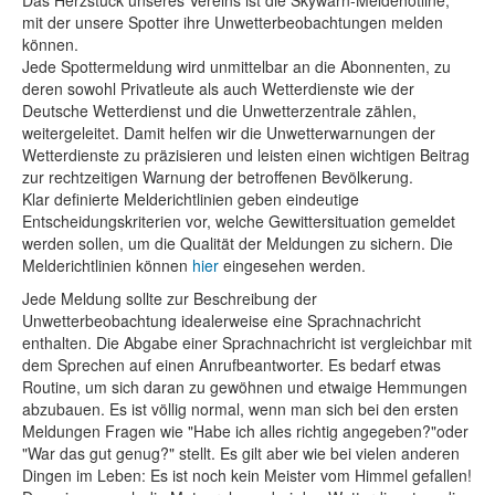
Das Herzstück unseres Vereins ist die Skywarn-Meldehotline,
mit der unsere Spotter ihre Unwetterbeobachtungen melden
können.
Jede Spottermeldung wird unmittelbar an die Abonnenten, zu
deren sowohl Privatleute als auch Wetterdienste wie der
Deutsche Wetterdienst und die Unwetterzentrale zählen,
weitergeleitet. Damit helfen wir die Unwetterwarnungen der
Wetterdienste zu präzisieren und leisten einen wichtigen Beitrag
zur rechtzeitigen Warnung der betroffenen Bevölkerung.
Klar definierte Melderichtlinien geben eindeutige
Entscheidungskriterien vor, welche Gewittersituation gemeldet
werden sollen, um die Qualität der Meldungen zu sichern. Die
Melderichtlinien können
hier
eingesehen werden.
Jede Meldung sollte zur Beschreibung der
Unwetterbeobachtung idealerweise eine Sprachnachricht
enthalten. Die Abgabe einer Sprachnachricht ist vergleichbar mit
dem Sprechen auf einen Anrufbeantworter. Es bedarf etwas
Routine, um sich daran zu gewöhnen und etwaige Hemmungen
abzubauen. Es ist völlig normal, wenn man sich bei den ersten
Meldungen Fragen wie "Habe ich alles richtig angegeben?"oder
"War das gut genug?" stellt. Es gilt aber wie bei vielen anderen
Dingen im Leben: Es ist noch kein Meister vom Himmel gefallen!